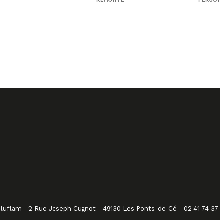
RÉACTIVE
PERSO
luflam - 2 Rue Joseph Cugnot - 49130 Les Ponts-de-Cé - 02 41 74 37